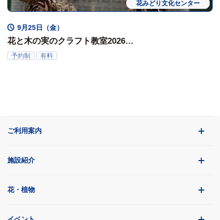
花みどり文化センター
ワークショップ
体験会
9月25日（金）
花と木の実のクラフト教室2026
「木の実のリース」
予約制
有料
ご利用案内
施設紹介
花・植物
イベント