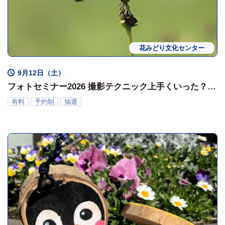
花みどり文化センター
ワークショップ
体験会
9月12日（土）
フォトセミナー2026 撮影テクニック上手くいった？
＜復習会＞
有料
予約制
抽選
～その作品どこが成功？どこが失敗？～