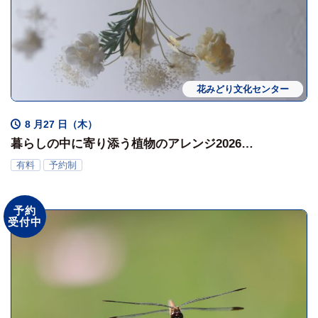
花みどり文化センター
ワークショップ
8 月27 日（木）
暮らしの中に寄り添う植物のアレンジ2026
ちょうちょとポンポンオーナメント
有料
予約制
予約
受付中