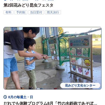
第2回花みどり昆虫フェスタ
有料
予約制
当日受付
雨天決行
花みどり文化センター
ワークショップ
8月の毎週土・日
だれでも体験プログラム8月「竹の水鉄砲であそぼ