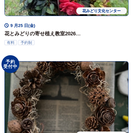
花みどり文化センター
ワークショップ
体験会
9 月25 日(金)
花とみどりの寄せ植え教室2026
「秋の寄せ植え」
有料
予約制
予約
受付中