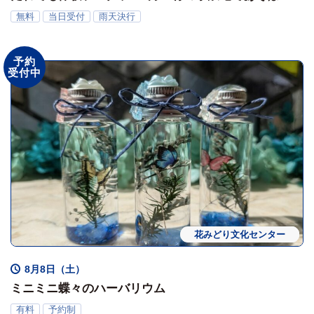
う！」
無料
当日受付
雨天決行
予約
受付中
花みどり文化センター
ワークショップ
体験会
8月8日（土）
ミニミニ蝶々のハーバリウム
有料
予約制