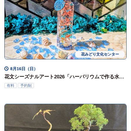
花みどり文化センター
ワークショップ
体験会
8月16日（日）
花文シーズナルアート2026「ハーバリウムで作る水族
館」
有料
予約制