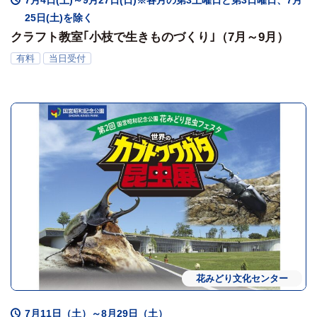
7月4日(土)～9月27日(日)※各月の第3土曜日と第3日曜日、7月
25日(土)を除く
クラフト教室｢小枝で生きものづくり｣（7月～9月）
有料
当日受付
花みどり文化センター
ワークショップ
展示・観賞
7月11日（土）～8月29日（土）