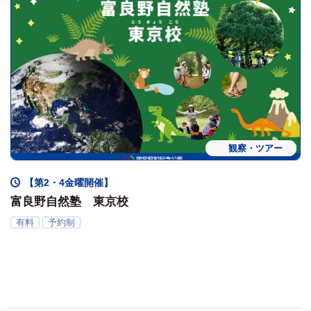
常時・定期開催
観察・ツアー
【第2・4金曜開催】
富良野自然塾 東京校
有料
予約制