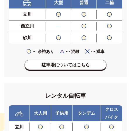
大型
普通
二輪
立川
西立川
砂川
⋯ 余裕あり
⋯ 混雑
⋯ 満車
駐車場についてはこちら
レンタル自転車
クロス
大人用
子供用
タンデム
バイク
立川