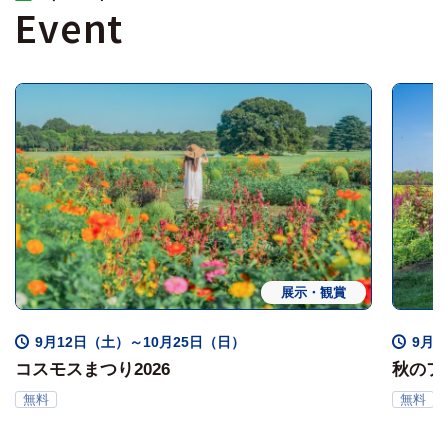
Event
展示・観賞
9月12日（土）～10月25日（日）
9月1
コスモスまつり2026
秋のフ
無料
無料