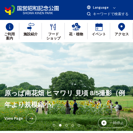
Language
キーワードで検索する
ご利用
施設紹介
フード
花・植物
イベント
アクセス
案内
ショップ
原っぱ南花畑 ヒマワリ 見頃 8/5撮影（例
年より規模縮小）
View Page
一時停止