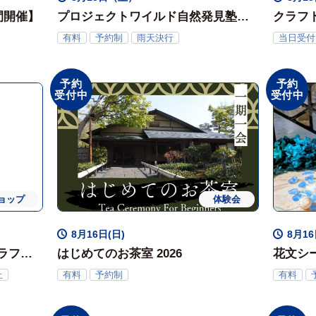
間開催】
プロジェクトワイルド自然発見塾（8
クラフ
月）
月）
有料
予約制
雨天決行
当日受付
予約
予約
受付中
受付中
ョップ
体験会
8月16日(日)
8月1
ラフト
はじめてのお茶室 2026
花文シ
リウム
止
有料
予約制
有料