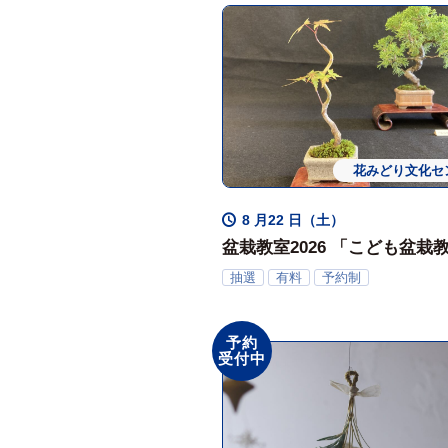
花みどり文化セ
ワークシ
8 月22 日（土）
盆栽教室2026 「こども盆栽
小学生対象
抽選
有料
予約制
予約
受付中