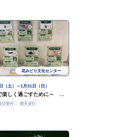
花みどり文化センター
展示・観賞
0日（土）～1月31日（日）
で楽しく過ごすために～ 虫
示
当日受付
雨天決行