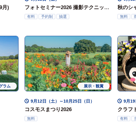
9月)
フォトセミナー2026 撮影テクニック
秋のシ
上手くいった？ ＜復習会＞
イム
有料
予約制
抽選
無料
～その作品どこが成功？どこが失
敗？～
グラム
展示・観賞
9月12日（土）～10月25日（日）
9月19
コスモスまつり2026
クラフ
ト｣（9
無料
有料