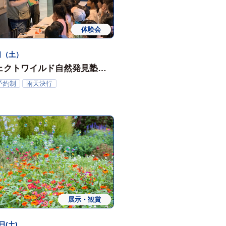
体験会
日（土）
ェクトワイルド自然発見塾（9
予約制
雨天決行
展示・観賞
日(土)