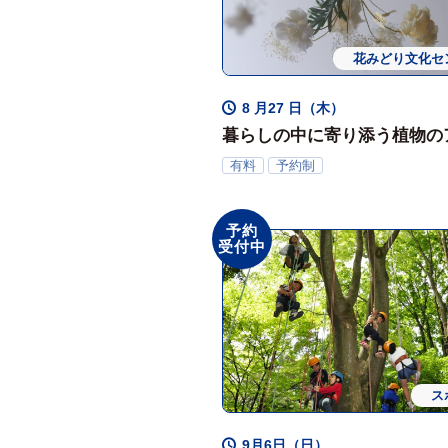
花みどり文化セ
ワークシ
8 月27 日（木）
暮らしの中に寄り添う植物の
ジ2026
有料
予約制
ちょうちょとポンポンオーナ
予約
受付中
ス
9月6日（日）