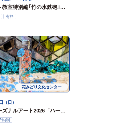
ト教室特別編｢竹の水鉄砲｣（8
有料
花みどり文化センター
ワークショップ
体験会
6日（日）
ーズナルアート2026「ハーバ
で作る水族館」
予約制