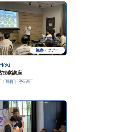
観察・ツアー
日(火)
然観察講座
無料
予約制