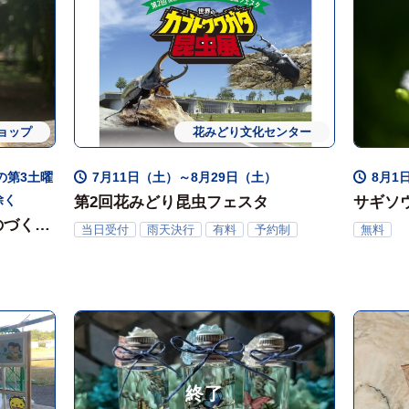
ョップ
花みどり文化センター
ワークショップ
展示・観賞
月の第3土曜
7月11日（土）～8月29日（土）
8月1日
除く
第2回花みどり昆虫フェスタ
サギソウ
のづく
当日受付
雨天決行
有料
予約制
無料
終了