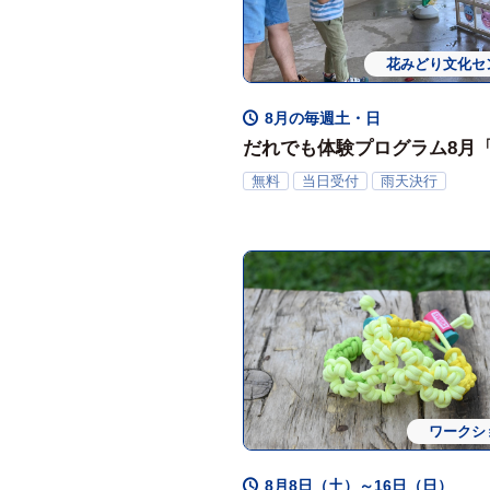
花みどり文化セ
ワークシ
8月の毎週土・日
だれでも体験プログラム8月
鉄砲であそぼう！」
無料
当日受付
雨天決行
ワークシ
8月8日（土）～16日（日）