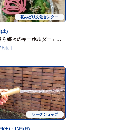
花みどり文化センター
ワークショップ
体験会
(土)
きら蝶々のキーホルダー」ワ
ョップ
予約制
ワークショップ
日(土)・16日(日)