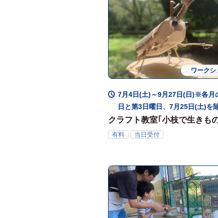
ワークシ
7月4日(土)～9月27日(日)※各
日と第3日曜日、7月25日(土)を
クラフト教室｢小枝で生きも
り｣（7月～9月）
有料
当日受付