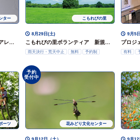
ンター
ョップ
常時・定期開催
こもれびの里
体験会
8月29日(土)
9月5
アレン
こもれびの里ボランティア 新規ボ
プロジ
ランティア体験会
月）
雨天決行・荒天中止
無料
予約制
有料
メント
予約
受付中
ポーツ
花みどり文化センター
ワークショップ
体験会
9月12日（土）
9月12