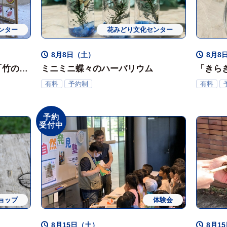
ンター
ョップ
花みどり文化センター
ワークショップ
体験会
8月8日（土）
8月8日
「竹の水
ミニミニ蝶々のハーバリウム
「きら
ークシ
有料
予約制
有料
予約
受付中
ョップ
体験会
8月15日（土）
8月15