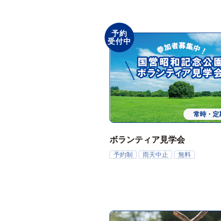
予約
受付中
常時・定
ボランティア見学会
予約制
雨天中止
無料