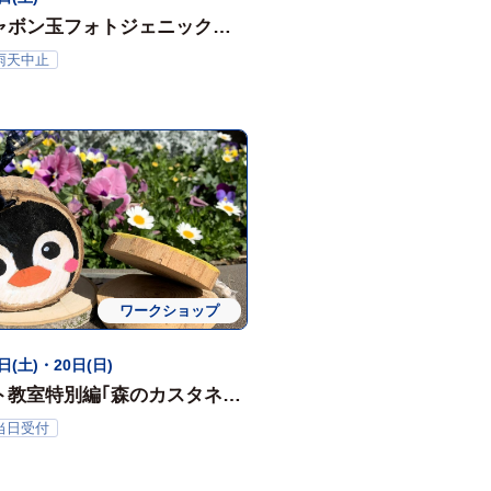
ャボン玉フォトジェニックタ
雨天中止
ワークショップ
日(土)・20日(日)
ト教室特別編｢森のカスタネッ
月）
当日受付