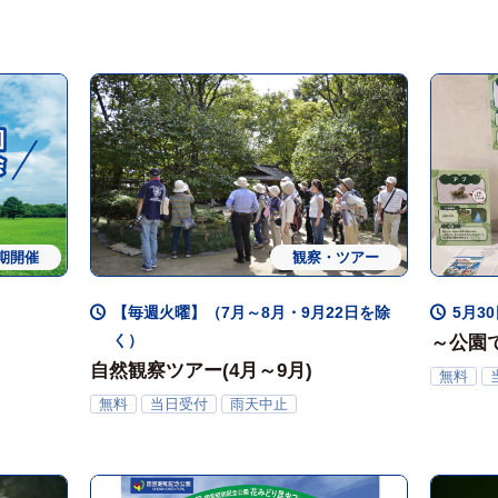
期開催
観察・ツアー
【毎週火曜】（7月～8月・9月22日を除
5月3
く）
～公園
自然観察ツアー(4月～9月)
ケア展
無料
無料
当日受付
雨天中止