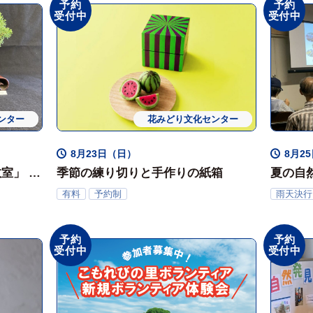
予約
予約
受付中
受付中
ンター
ョップ
花みどり文化センター
体験会
8月23日（日）
8月25
教室」 ※
季節の練り切りと手作りの紙箱
夏の自
有料
予約制
雨天決行
予約
予約
受付中
受付中