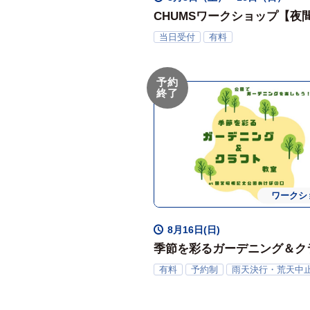
CHUMSワークショップ【夜
当日受付
有料
予約
終了
ワークシ
8月16日(日)
季節を彩るガーデニング＆ク
教室
有料
予約制
雨天決行・荒天中