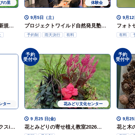
期開催
びの里
体験会
体験会
9月5日（土）
9月1
新規ボ
プロジェクトワイルド自然発見塾（9
フォトセ
月）
上手く
止
予約制
雨天決行
有料
有料
～その
敗？～
予約
予約
受付中
受付中
ンター
体験会
花みどり文化センター
ワークショップ
体験会
9 月25 日(金)
9月2
スin
花とみどりの寄せ植え教室2026
花と木の