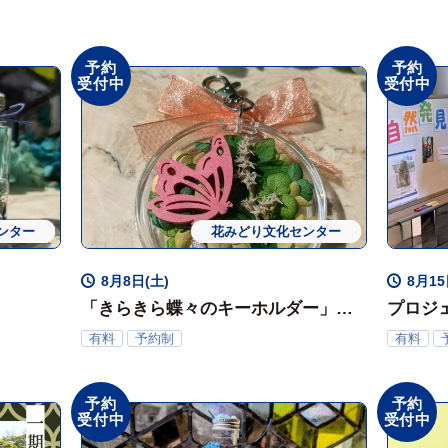
予約
予約
受付中
受付中
ンター
ョップ
体験会
花みどり文化センター
ワークショップ
体験会
8月8日(土)
8月1
「きらきら蝶々のキーホルダー」ワ
プロジ
ークショップ
月）
有料
予約制
有料
予約
予約
受付中
受付中