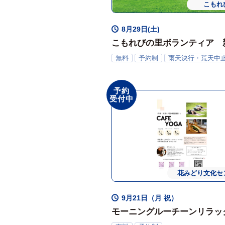
常時・定
こもれ
8月29日(土)
こもれびの里ボランティア 
ランティア体験会
無料
予約制
雨天決行・荒天中
予約
受付中
花みどり文化セ
9月21日（月 祝）
モーニングルーチーンリラック