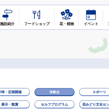
施設紹介
フード
ショップ
花・植物
イベント
常時・定期開催
体験会
スポーツ
展示・観賞
セルフプログラム
花みどり文化セ