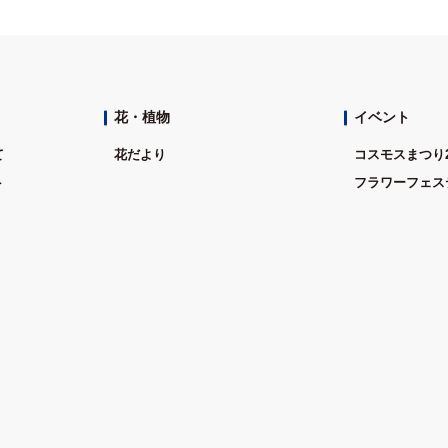
花・植物
イベント
て
花だより
コスモスまつり2
ト
フラワーフェステ