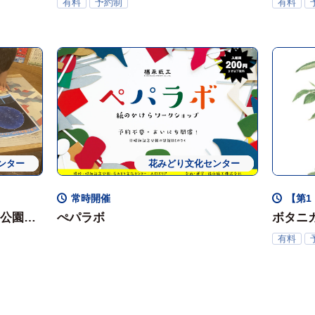
「秋の寄せ植え」
「木の
有料
予約制
有料
ンター
期開催
体験会
花みどり文化センター
常時・定期開催
体験会
常時開催
【第1
念公園教
ぺパラボ
ボタニカ
有料