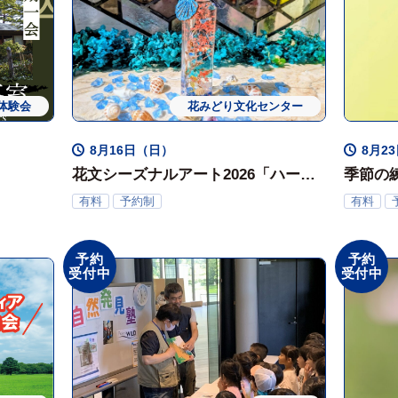
体験会
花みどり文化センター
ワークショップ
体験会
8月16日（日）
8月2
花文シーズナルアート2026「ハーバ
季節の
リウムで作る水族館」
有料
予約制
有料
予約
予約
受付中
受付中