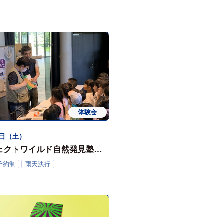
体験会
5日（土）
ェクトワイルド自然発見塾（8
予約制
雨天決行