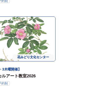
実のリース」
予約制
花みどり文化センター
常時・定期開催
体験会
・3木曜開催】
ルアート教室2026
予約制