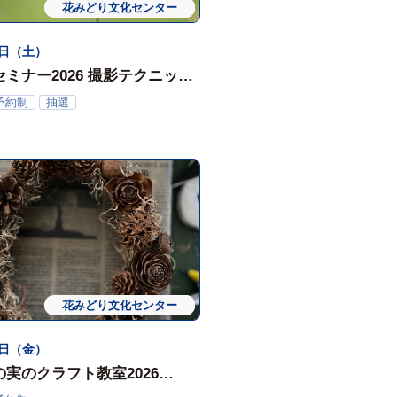
花みどり文化センター
ワークショップ
体験会
2日（土）
ミナー2026 撮影テクニック
いった？ ＜復習会＞
予約制
抽選
作品どこが成功？どこが失
花みどり文化センター
ワークショップ
体験会
5日（金）
実のクラフト教室2026