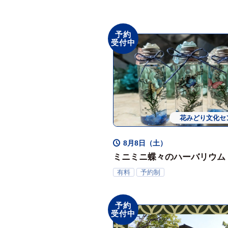
予約
受付中
花みどり文化セ
ワークシ
8月8日（土）
ミニミニ蝶々のハーバリウム
有料
予約制
予約
受付中