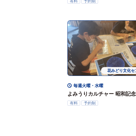
国営昭和記念公園 ヨガ講座
有料
予約制
花みどり文化セ
常時・定
毎週火曜・水曜
よみうりカルチャー 昭和記
室
有料
予約制