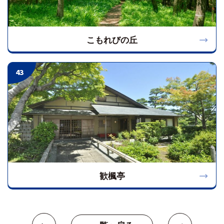
こもれびの丘
43
歓楓亭