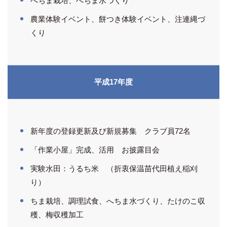
へちま栽培、へちま水づくり
農業体験イベント、餅つき体験イベント、注連縄づ
くり
平成17年度
新年度の登録更新及び新規募集 クラブ員72名
「作業小屋」完成、活用 お披露目会
実験水田：うるち米 （折衷保温苗代田植え稲刈
り）
ちま栽培、調理試食、へちま水づくり、たけのこ収
穫、梅収穫加工