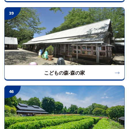
39
こどもの森-森の家
46