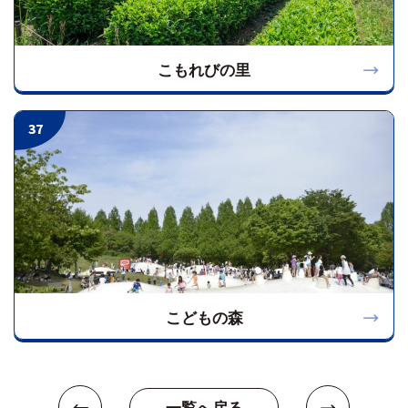
こもれびの里
37
こどもの森