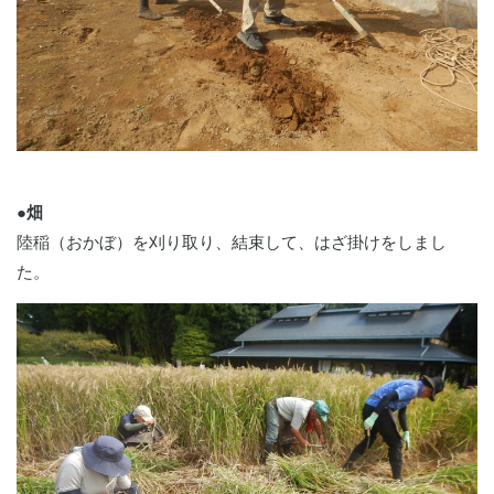
●畑
陸稲（おかぼ）を刈り取り、結束して、はざ掛けをしまし
た。